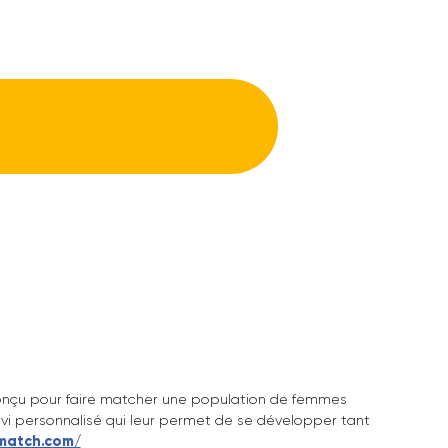
hoto
e photo professionnelle ! 😉
 Expertise France
rnée !