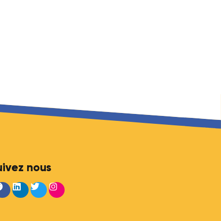
sy Match
.
ternational conçu pour faire matcher une population de f
ments et un suivi personnalisé qui leur permet de se dévelo
tps://bossymatch.com/