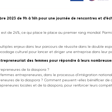
décembre 2023 de 9h à 16h pour une journée de rencont
fricain est de 24%, ce qui place le place au premier rang
 de multiples enjeux dans leur parcours de réussite dans l
t du décodage culturel pour lancer et diriger une entreprise
 à l’entrepreneuriat des femmes pour répondre à leu
mes entrepreneures de la diaspora ?
es des femmes entrepreneures, dans le processus d’intégra
entrepreneures de la diaspora ? Comment peuvent-elles bé
 entrepreneures locales et de la diaspora, pour renforcer 