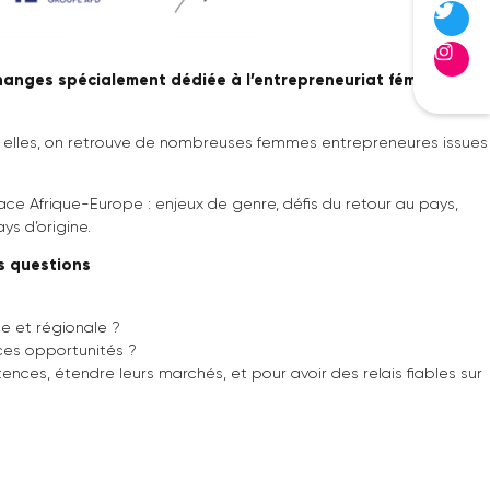
res et d’échanges spécialement dédiée à l’entreprene
 mondial. Parmi elles, on retrouve de nombreuses femmes en
e double espace Afrique-Europe : enjeux de genre, défis du
 dans leur pays d’origine.
rs nombreuses questions
tion nationale et régionale ?
néficier de ces opportunités ?
leurs compétences, étendre leurs marchés, et pour avoir des