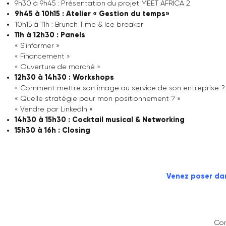
le double espace ?
AU PROGRAMME
9h à 9h30 : Accueil des invitées
9h30 à 9h45 : Présentation du projet MEET AFRICA 2
9h45 à 10h15 : Atelier « Gestion du temps»
10h15 à 11h : Brunch Time & Ice breaker
11h à 12h30 : Panels
« S’informer »
« Financement »
« Ouverture de marché »
12h30 à 14h30 : Workshops
« Comment mettre son image au service de son entrep
« Quelle stratégie pour mon positionnement ? »
« Vendre par LinkedIn »
14h30 à 15h30 : Cocktail musical & Networking
15h30 à 16h : Closing