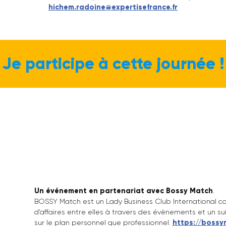
Tout au long de la journée : shooting p
er dans notre corner photo pour repartir avec une bell
MODALITES D’INSCRIPTION
Inscription gratuite mais obligatoire !
Contact : Hichem RADOINE, Expert MEET Africa 2 Tunisie,
hichem.radoine@expertisefrance.fr
Je participe à cette jou