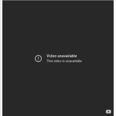
Afrika contribue à la transition vers des systèmes
alimentaires plus durables, à renforcer la sécurité
alimentaire et contruit des ponts vertueux entre l
continents.