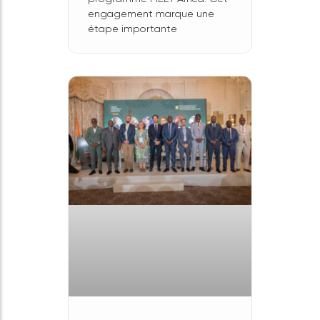
🤝 La Région
Île-de-France
devient
partenaire de
MEET Africa !
Nous avons le plaisir
d’annoncer le soutien de la
Région Île-de-France à la
troisième phase du
programme MEET Africa. Cet
engagement marque une
étape importante