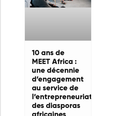
Forum
Diaspora for
Growth 2026
À l’occasion de la 5ᵉ édition
du Forum Diaspora for
Growth, organisée les 26 et
27 juin 2026 à Paris autour du
thème des opportunités