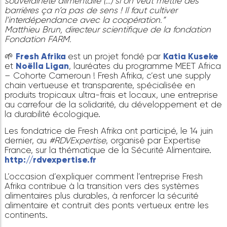
“L’interdépendance n’est pas l’ennemie de la
souveraineté alimentaire (…) si on veut mettre des
barrières ça n’a pas de sens ! Il faut cultiver
l’interdépendance avec la coopération.”
Matthieu Brun, directeur scientifique de la fondati
Fondation FARM.
🌱
Fresh Afrika
est un projet fondé par
Kati
a Kus
et
Noëlla Ligan
, lauréates du programme MEET Af
– Cohorte Cameroun ! Fresh Afrika, c’est une supp
chain vertueuse et transparente, spécialisée en
produits tropicaux ultra-frais et locaux, une entrep
au carrefour de la solidarité, du développement 
la durabilité écologique.
Les fondatrice de Fresh Afrika ont participé, le 14 j
dernier, au
#RDVExpertise
, organisé par Expertise
France, sur la thématique de la Sécurité Alimentair
http://rdvexpertise.fr
L’occasion d’expliquer comment l’entreprise Fresh