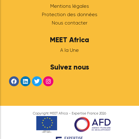
des diasporas
africaines
Le 24 juin 2026, Expertise
France a célébré à
Communale, à Saint-Ouen-
sur-Seine (France), les dix ans
de MEET Africa, son
programme phare
d’accompagnement des
entrepreneur-e-s